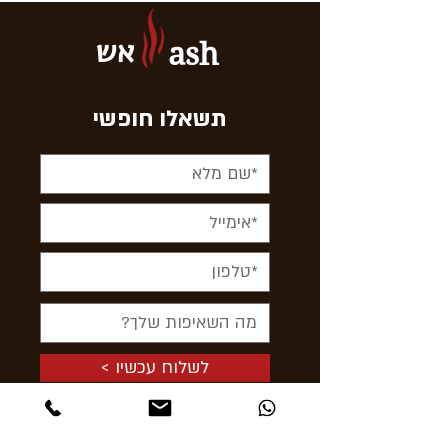
אש
ash
תשאלו חופשי
< לשלוח עכשיו