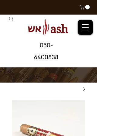
אש
ash
05
0-
64
00838