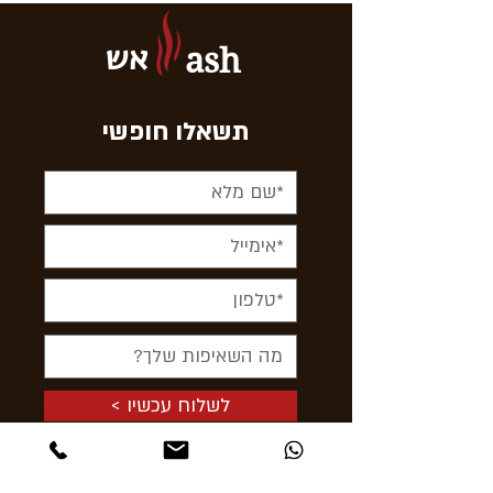
אש
ash
תשאלו חופשי
< לשלוח עכשיו