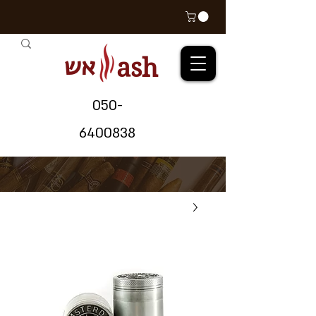
אש
ash
05
0-
64
00838