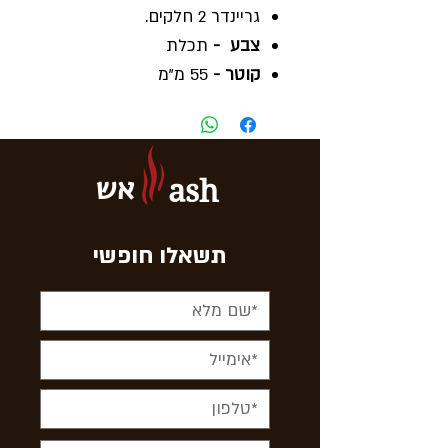
גריינדר 2 חלקים.
צבע -
תכלת
קוטר -
55 מ"מ
מכסה -
שקוף
הרכב -
אלומיניום
אש
ash
תשאלו חופשי