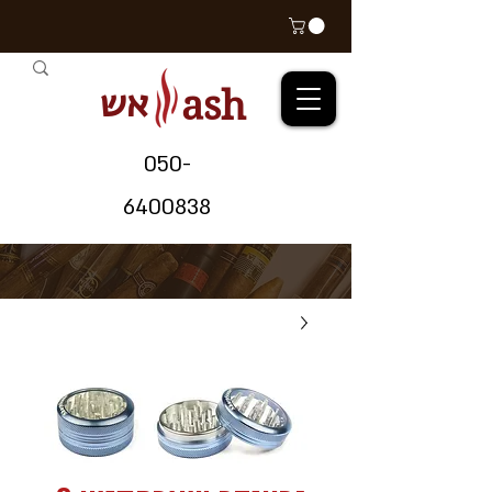
אש
ash
05
0-
64
00838