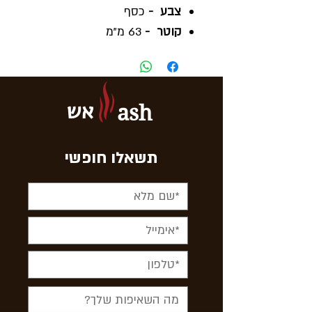
צבע -
כסף
קוטר -
63 מ"מ
הרכב -
אלומיניום
אש
ash
תשאלו חופשי