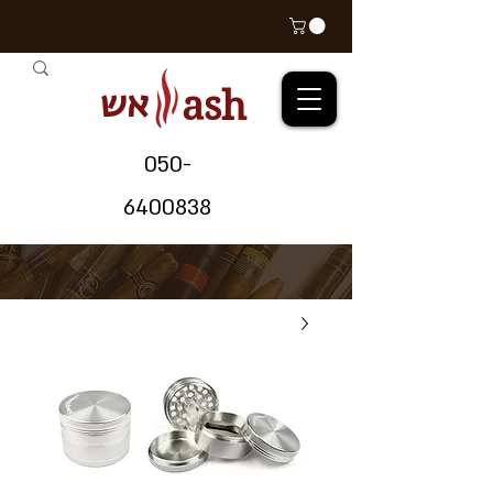
אש
ash
05
0-
64
00838