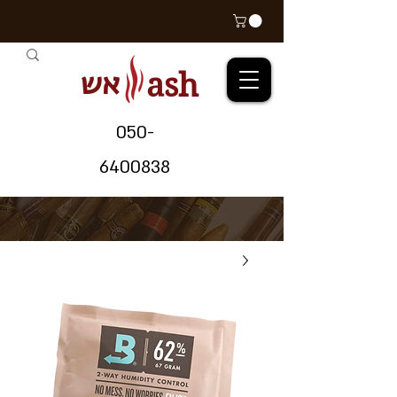
אש
ash
05
0-
64
00838