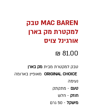
MAC BAREN טבק
למקטרת מק בארן
אורגינל צויס
מחיר
טבק למקטרת מבית
מק בארן
ORIGINAL CHOICE
מאופיין בארומה
נעימה
טעם
- מתקתק
חוזק
- חלש
מישקל
- 50 גרם
ארץ ייצור
- דנמרק