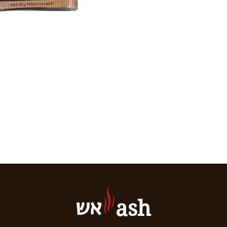
אש
ash