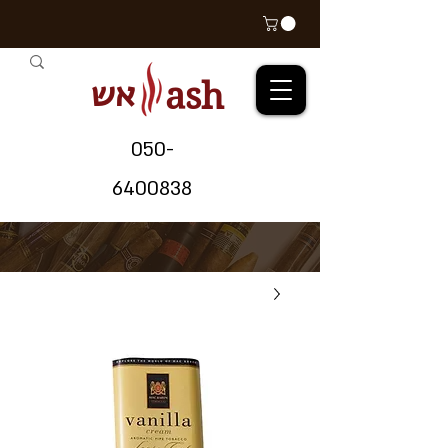
אש
ash
05
0-
64
00838