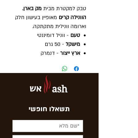
טבק למקטרת מבית
מק בארן.
הוונילה קרים
מאופיין בעישון חלק
וארומה וונילית מתקתקה.
טעם
- ווניל דומיננטי
מישקל
- 50 גרם
ארץ ייצור
- דנמרק
בקניית -
10 חפיסות אחת
נוספת כבונוס
אש
ash
תשאלו חופשי