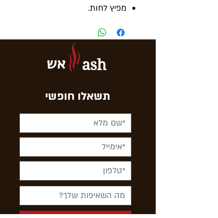
מפיץ לחות.
מד לחות חיצוני.
איחסון 50 עד 70 סיגרים.
מידות 300x240x130 מ.מ
אש
ash
תשאלו חופשי
< לשלוח עכשיו