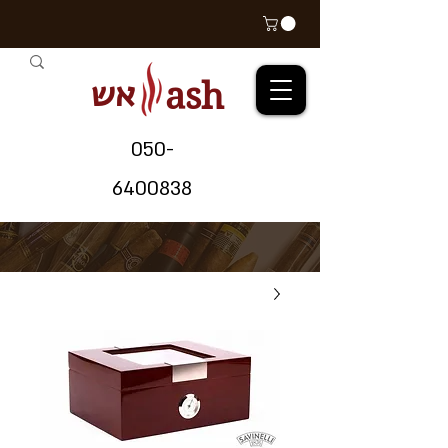
אש
ash
05
0-
64
00838