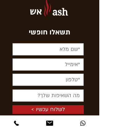
אש
ash
תשאלו חופשי
< לשלוח עכשיו
תקפצו לבקר