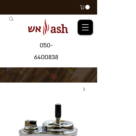
אש
ash
05
0-
64
00838