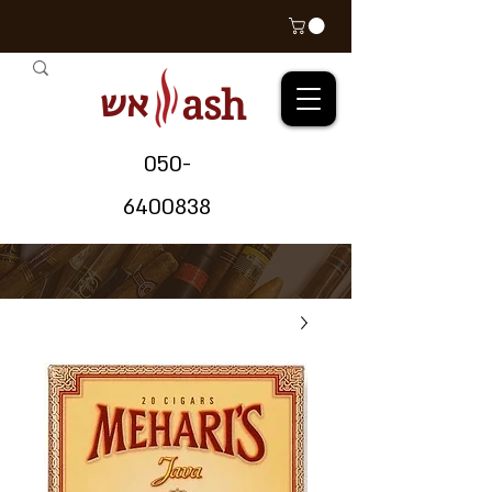
אש
ash
05
0-
64
00838