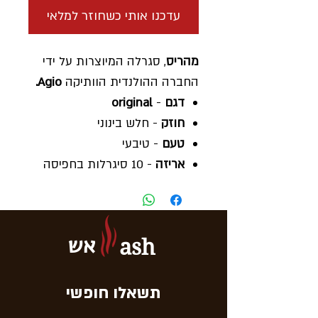
עדכנו אותי כשחוזר למלאי
מהריס
, סגרלה המיוצרות על ידי
החברה ההולנדית הוותיקה
Agio.
דגם
-
original
חוזק
- חלש בינוני
טעם
- טיבעי
אריזה
- 10 סיגרלות בחפיסה
מארז
- 10x10 סיגרלוות
בקופסה
הזמנה
- המחיר הוא לחפיסה
אש
ash
תוצרת
- הולנד
תשאלו חופשי