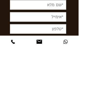
< לשלוח עכשיו
תקפצו לבקר
אבן גבירול 24 תל אביב
Ashcigars@gmail.com
03-6956856