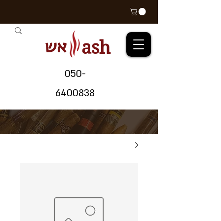
אש
ash
05
0-
64
00838