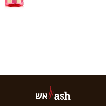
אש
ash