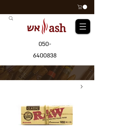
אש
ash
05
0-
64
00838