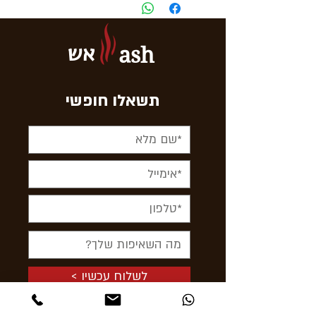
אש
ash
תשאלו חופשי
< לשלוח עכשיו