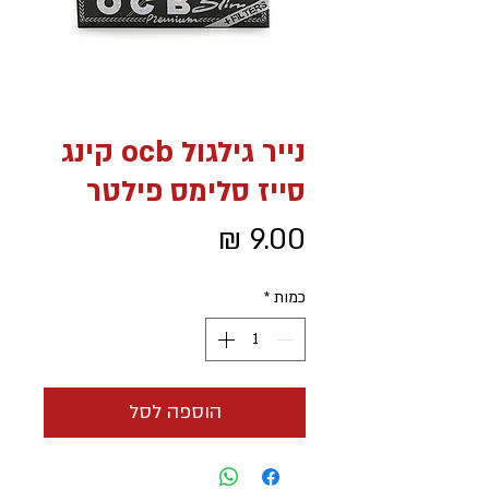
נייר גילגול ocb קינג
סייז סלימס פילטר
מחיר
כמות
*
הוספה לסל