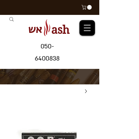
אש
ash
05
0-
64
00838