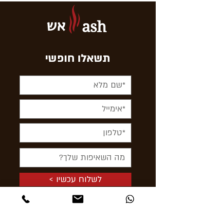
אש
ash
תשאלו חופשי
< לשלוח עכשיו