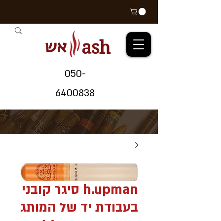
אש
ash
05
0-
64
00838
h.upman סיגר קובני
בעבודת יד של המותג