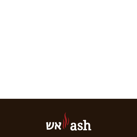
אש
ash