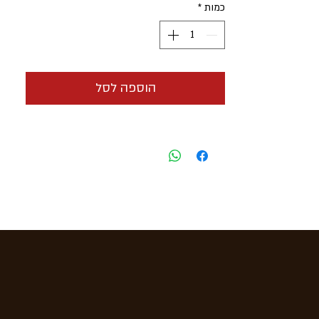
כמות
*
סידרת הסיגרים פבוריטס מאופיינת
בארומה של צמחים.
דגם
-
favoritos
חוזק
- בינוני
הוספה לסל
גוד
ל - פטיט רובוסטו
אורך
- 115 מ"מ
קוטר
- 19.80 מ"מ
רינג
- 50
הזמנה
- המחיר הוא לסיגר בודד
אריזה
-
25 סיגרים בקופסה
ארץ ייצור
-
הוואנה קובה
מחיר
-
משתלם ללא תחרות