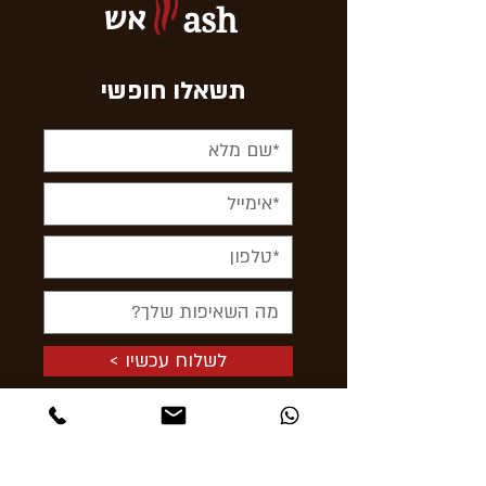
אש
ash
תשאלו חופשי
< לשלוח עכשיו
תקפצו לבקר