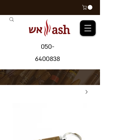
אש
ash
05
0-
64
00838