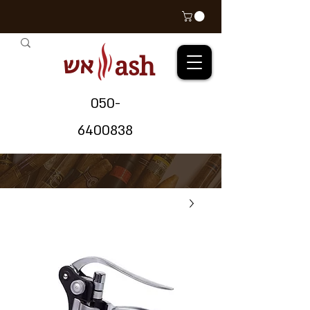
אש
ash
05
0-
64
00838