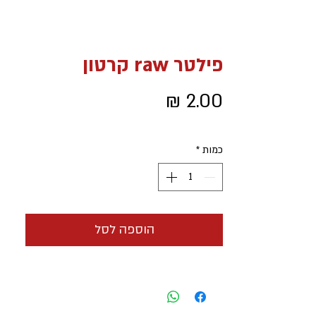
פילטר raw קרטון
מחיר
כמות
*
הוספה לסל