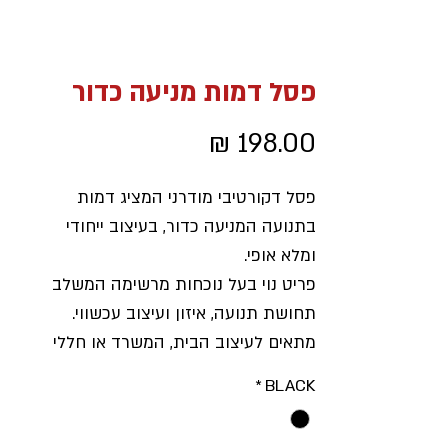
פסל דמות מניעה כדור
מחיר
פסל דקורטיבי מודרני המציג דמות
בתנועה המניעה כדור, בעיצוב ייחודי
ומלא אופי.
פריט נוי בעל נוכחות מרשימה המשלב
תחושת תנועה, איזון ועיצוב עכשווי.
מתאים לעיצוב הבית, המשרד או חללי
אירוח ומוסיף טאץ' אלגנטי ומיוחד לכל
*
BLACK
חלל.
גודל:
32×19 ס"מ.