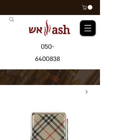
אש
ash
05
0-
64
00838