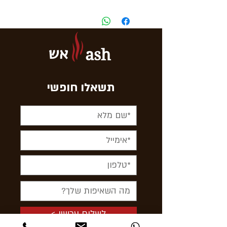
אש
ash
תשאלו חופשי
< לשלוח עכשיו