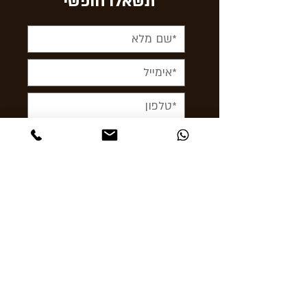
תשאלו חופשי
< לשלוח עכשיו
תקפצו לבקר
אבן גבירול 24 תל אביב
Ashcigars@gmail.com
03-6956856