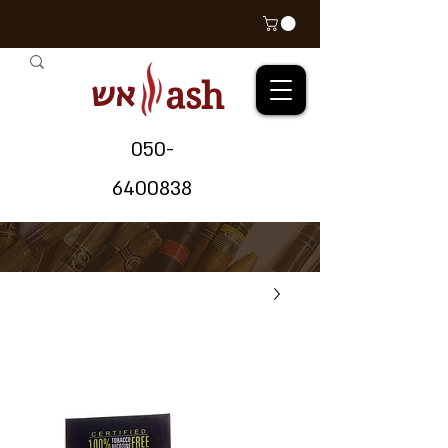
אש
ash
05
0-
64
00838