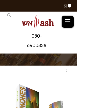
אש
ash
05
0-
64
00838