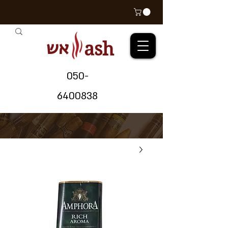
אש
ash
05
0-
64
00838