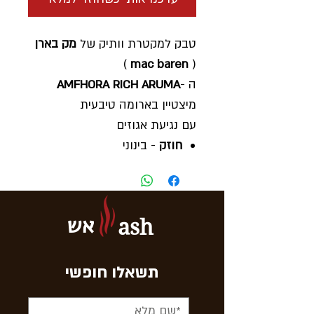
טבק למקטרת וותיק של
מק בארן
)
mac baren
(
ה -
AMFHORA RICH ARUMA
מיצטיין בארומה טיבעית
עם נגיעת אגוזים
חוזק
- בינוני
טעם
- אגוזים טיבעי
מישקל
- 50 גרם
אריזה
- 5 חפיסות בקופסה
אש
ash
בקניית
- 10 חפיסות 1 נוספת
כבונוס
תוצרת
- דנמרק
תשאלו חופשי