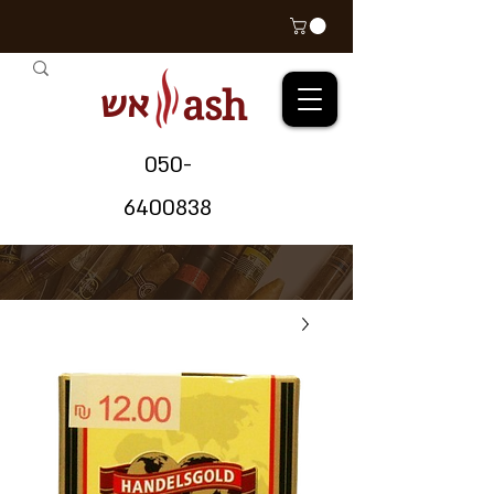
אש
ash
05
0-
64
00838