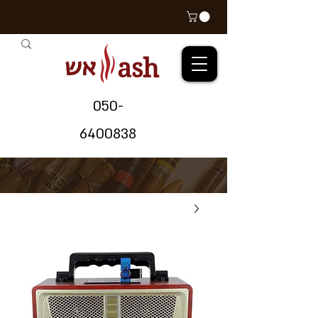
אש
ash
05
0-
64
00838