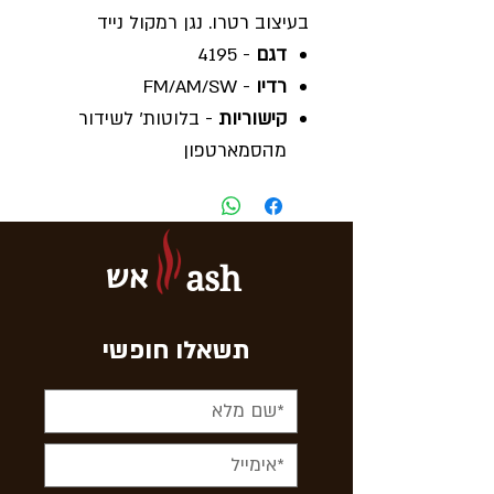
בעיצוב רטרו. נגן רמקול נייד
דגם
- 4195
רדיו
- FM/AM/SW
קישוריות
- בלוטות' לשידור
מהסמארטפון
חיבור
- USB נגן מדיה
זיכרון
- SD קארד
סוללה
- ניטענת פנימית 15
אש
ash
שעות
גודל
- 27x18x13
תשאלו חופשי