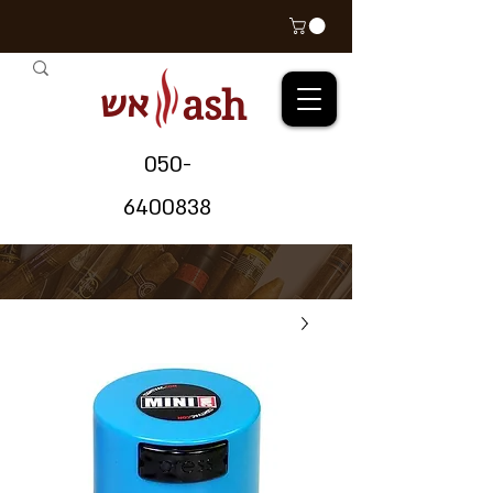
אש
ash
05
0-
64
00838