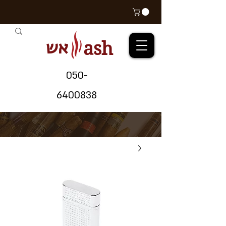
אש
ash
05
0-
64
00838