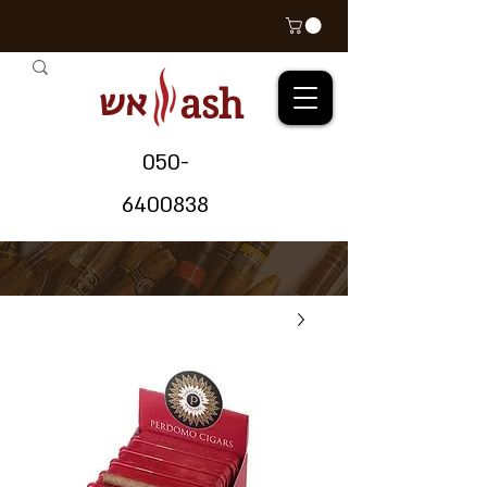
אש
ash
05
0-
64
00838