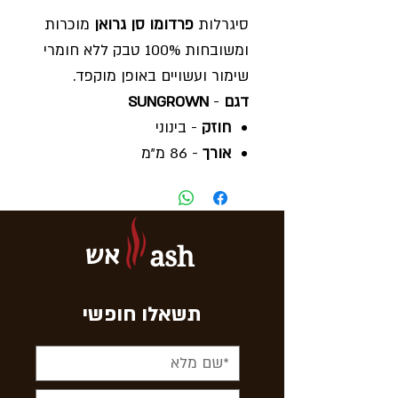
סיגרלות
פרדומו סן גרואן
מוכרות
ומשובחות 100% טבק ללא חומרי
שימור ועשויים באופן מוקפד.
דגם
-
SUNGROWN
חוזק
- בינוני
אורך
- 86 מ"מ
קוטר
- 8.3 מ"מ
טעם
- טבעי
אריזה
- 20 סיגרלות בחפיסה
אש
ash
מארז
- 5x20 סיגרלות בקופסה
ארץ ייצור
- ניקרגואה
מחיר
- המחיר המוצג מתייחס
תשאלו חופשי
לקופסה בודדת