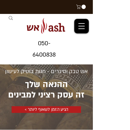
אש
ash
05
0-
64
00838
אש טבק וסיגרים - חנות בוטיק לעישון
ההנאה שלך
זה עסק רציני למבינים
< הגיע הזמן לשאוף ליותר