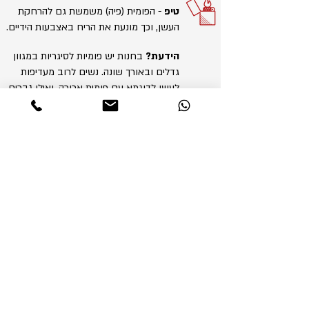
טיפ
- הפומית (פיה) משמשת גם להרחקת
העשן, וכך מונעת את הריח באצבעות הידיים.
הידעת?
בחנות יש פומיות לסיגריות במגוון
גדלים ובאורך שונה. נשים לרוב מעדיפות
לעשן לדוגמא עם פומית ארוכה, ואילו גברים
מעדיפים לעשן סיגריה עם פומית קצרה.
אש
ash
תשאלו חופשי