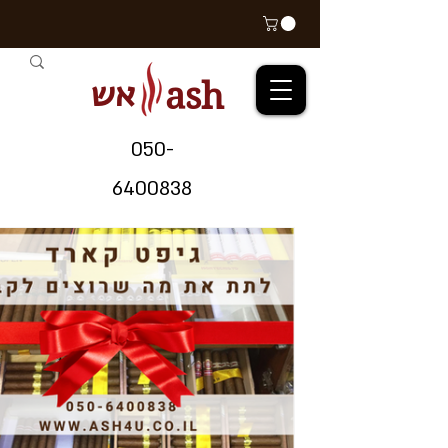
אש
ash
05
0-
64
00838