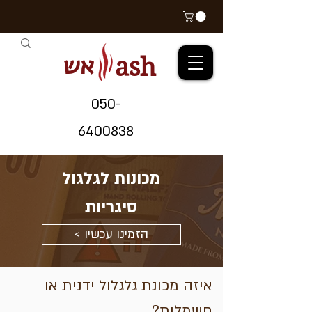
אש
ash
05
0-
64
00838
מכונות לגלגול
סיגריות
< הזמינו עכשיו
איזה מכונת גלגלול ידנית או
חשמלית?