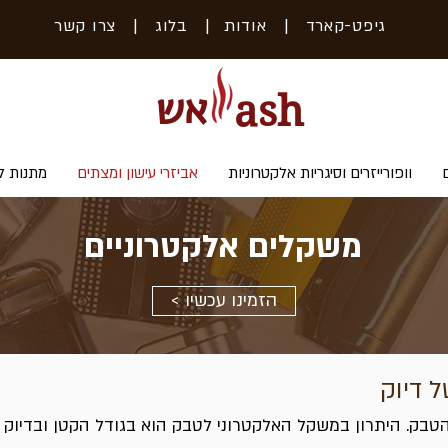
גיפט-קארד
| אודות
|
בלוג
|
צרו קשר
אש
ash
וופורייזרים וסיגריות אלקטרוניות
אביזרי עישון ומצתים
מתנות ל
משקלים אלקטרוניים
< הזמינו עכשיו
ל דיוק
בק. היתרון במשקל האלקטרוני לטבק הוא בגודל הקטן ובדיוק 