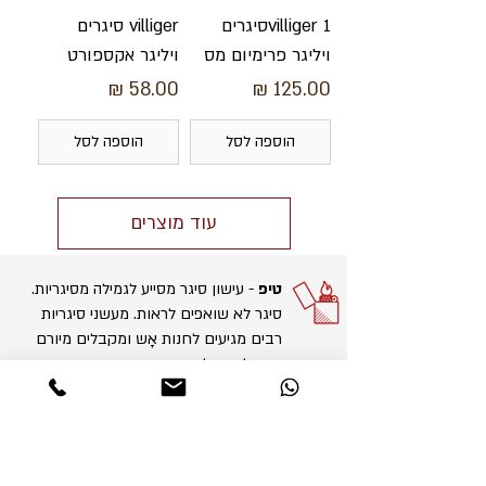
villiger 1סיגרים
villiger סיגרים
ויליגר פרימיום מס
ויליגר אקספורט
מחיר
מחיר
הוספה לסל
הוספה לסל
עוד מוצרים
טיפ
- עישון סיגר מסייע לגמילה מסיגריות.
סיגר לא שואפים לראות. מעשני סיגריות
רבים מגיעים לחנות אָש ומקבלים מיורם
ייעוץ להתחיל בסיגרים תעשייתיים, בדרך
לגמילה מסיגריות.
הידעת?
הריח של הסיגרים התעשייתיים
גם נעים יותר בהשוואה לסיגרים ולסיגריות.