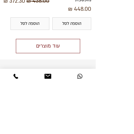
מחיר רגיל
מחיר מבצע
מחיר
הוספה לסל
הוספה לסל
עוד מוצרים
הידעת?
גם במצתים יש היררכיה של מותגים
– מדופנט היוקרתי ביותר, קוהיבה, קוליברי,
טיטאן ועד זיפו.
אש
ash
תשאלו חופשי