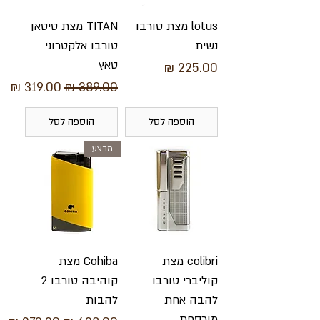
lotus מצת טורבו
TITAN מצת טיטאן
נשית
טורבו אלקטרוני
טאץ
מחיר
מחיר רגיל
מחיר מבצע
הוספה לסל
הוספה לסל
מבצע
colibri מצת
Cohiba מצת
קוליברי טורבו
קוהיבה טורבו 2
להבה אחת
להבות
מוכספת