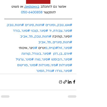
אפשר גם להתכתב 
בוואטסאפ
, או פשוט 
להתקשר 
050-6400838
#אש_טבק_וסיגרים
#חנות_סיגרים
#חנות_טבק
#סיגר_עבודת_יד
#סיגר_קובני
#סיגר_בודד
#
סיגר_קוהיבה 
#חנות_טבק_תל_אביב
#חנות_סיגרים_תל_אביב
#סיגר_זול
#קניית_ס
יגרים 
#ס
יגר_איכותי 
#יורם_בן_דהן
#סיגר_בוגודל_קורונה
#סיגר_רובוסטו
#סיגר_טורו
#סיגר_צרציל
#סיגרלות
#מיני_סיגרלות
#סיגר_פוריטוס
#סיגר_גורדו
#גודל_הסיגר