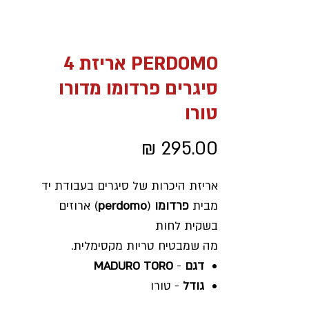
PERDOMO אריזת 4
סיגרים פרדומו מדורו
טורו
מחיר
אריזת היכרות של סיגרים בעבודת יד
מבית
פרדומו
(
perdomo
) ארוזים
בשקית לחות
מה שמבטיח טריות מקסימלית.
דגם
-
MADURO TORO
גודל
- טורו
חוזק
- בינוני