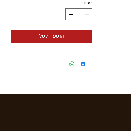
כמות
*
אורך
- 152 מ"מ
קוטר
- 21 מ"מ
אריזה
- 4 סיגרים בשקית שומרת
לחות
הוספה לסל
הזמנה
- המחיר הוא לבנדל 4 סיגרים
ארץ ייצור
- ניקרגואה