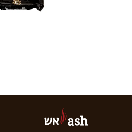
אש
ash