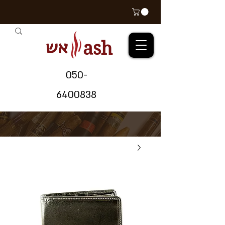
אש
ash
05
0-
64
00838