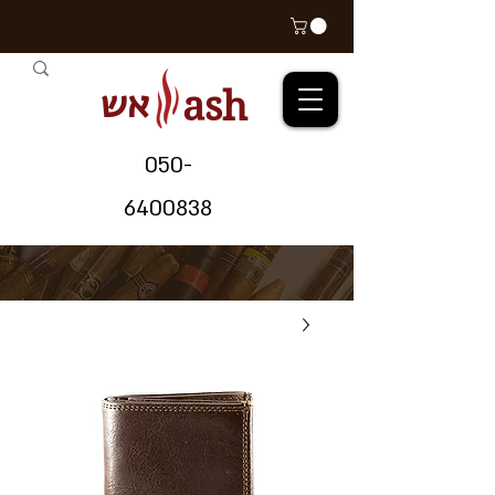
אש
ash
05
0-
64
00838