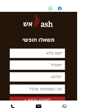
אש
ash
תשאלו חופשי
< לשלוח עכשיו