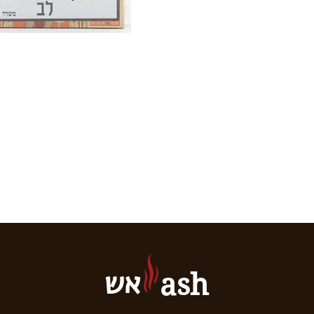
אש
ash