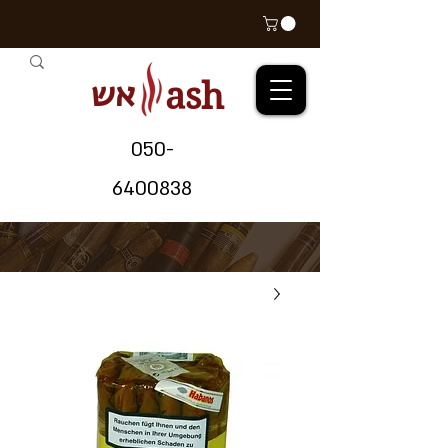
אש
ash
05
0-
64
00838