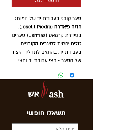
הוספה לסל
סיגר קובני בעבודת יד של המותג
חוזה פיאדרה
(J
osel l Piedra
).
בסידרת קרמאס (Carmas) סיגרים
זולים יחסית לסיגרים הקובניים
בעבודת יד, בהתאם לתהליך היצור
של הסיגר - חצי עבודת יד וחצי
ביצור תעשייתי במכונה.
הסיגר מאוד פופולרים למעשנים
וותיקים ומנוסים
אש
ash
שעושים את צעדיהם הראשונים
בעישון סיגרים קובנים הידועים
בחוזקם.
תשאלו חופשי
דגם
-
CERMAS
גודל
- צרציל