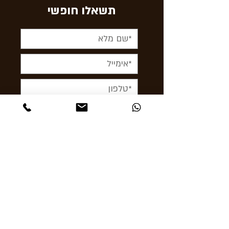
תשאלו חופשי
< לשלוח עכשיו
תקפצו לבקר
אבן גבירול 24 תל אביב
Ashcigars@gmail.com