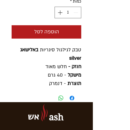
כמות
*
הוספה לסל
טבק לגילגול סיגריות
באלישאג
silver
חוזק -
חלש מאוד
מישקל
- 40 גרם
תוצרת
- דנמרק
אש
ash