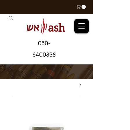
אש
ash
05
0-
64
00838