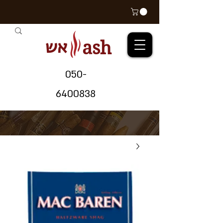
אש
ash
05
0-
64
00838