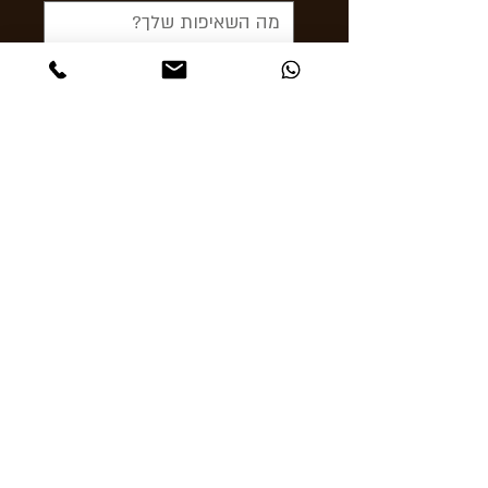
< לשלוח עכשיו
תקפצו לבקר
אבן גבירול 24 תל אביב
Ashcigars@gmail.com
03-6956856
05
0-64
00838
אזהרה: משרד הבריאות קובע כי העישון מזיק