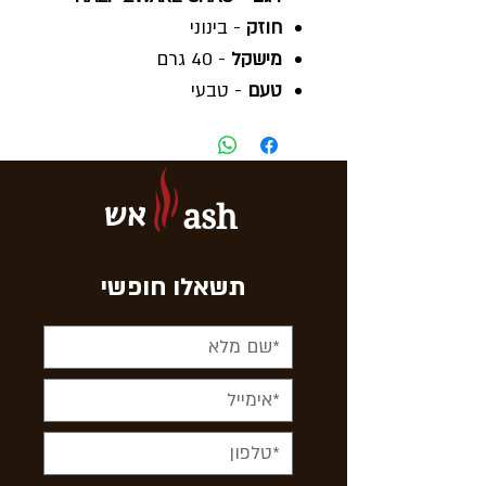
חוזק
- בינוני
מישקל
- 40 גרם
טעם
- טבעי
ארץ ייצור
- דנמרק
אש
ash
תשאלו חופשי