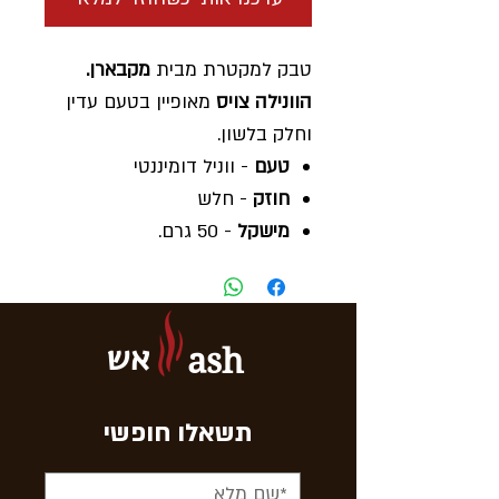
טבק למקטרת מבית
מקבארן.
הוונילה צויס
מאופיין בטעם עדין
וחלק בלשון.
טעם
- ווניל דומיננטי
חוזק
- חלש
מישקל
- 50 גרם.
ארץ ייצור
- דנמרק
בקניית
- 10 חפיסות חפיסה
נוספת בונוס.
אש
ash
תשאלו חופשי