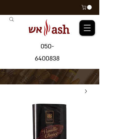
אש
ash
05
0-
64
00838