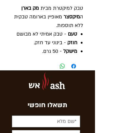
טבק למיקטרת מבית
מק בארן
ה
מיקסצר
מאופיין בארומה טבקית
ללא תוספות.
טעם
- טבק אמיתי לא מבושם
חוזק
- בינוני עד חזק.
מישקל
- 50 גרם.
ארץ ייצור
- דנמרק.
בקניית
- 10 חפיסות אחת
נוספת כבונוס.
אש
ash
תשאלו חופשי