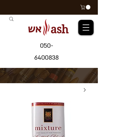
אש
ash
05
0-
64
00838