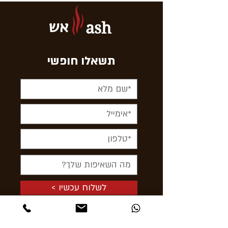
אש
ash
תשאלו חופשי
< לשלוח עכשיו