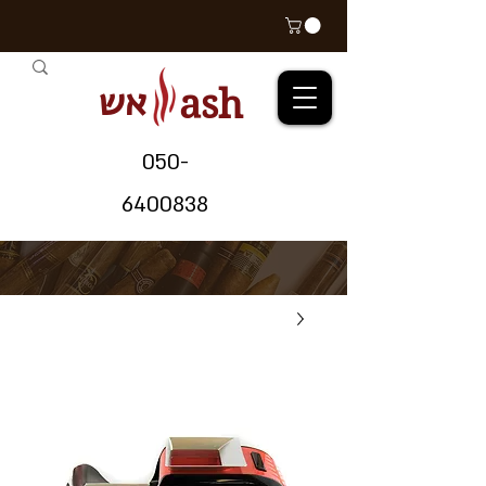
אש
ash
05
0-
64
00838