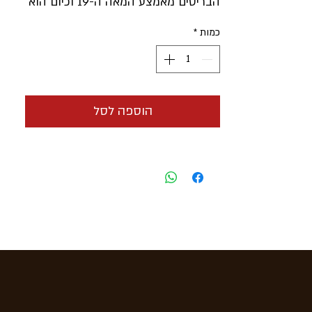
הבריטים מאמצע המאה ה-19 וכיום הוא
שומר על פופולריות
כמות
*
גם בעולם כולו.
ה -
פטיט רובוסטו
מאופיין כסיגר 100%
עבודת יד וארומה קובנית קלאסית.
דגם - PETIT ROBUSTO
הוספה לסל
חוזק -
חלש עד בינוני
אורך
- 102 מ"מ
קוטר
- 19 מ"מ
גודל
- פטיט רובוסטו
אריזה
- 25 סיגרים בקופסה
הזמנה
- המחיר הוא לסיגר בודד
ארץ ייצור
- הוואנה קובה
מחיר -
משתלם ללא תחרות