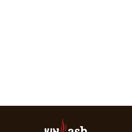
אש
ash