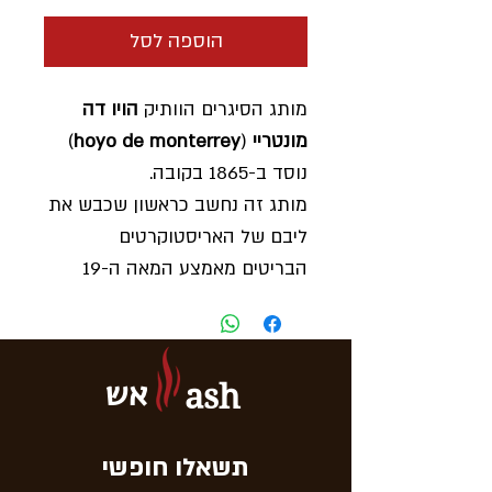
הוספה לסל
מותג הסיגרים הוותיק
הויו דה
מונטריי
(
hoyo de monterrey
)
נוסד ב-1865 בקובה.
מותג זה נחשב כראשון שכבש את
ליבם של האריסטוקרטים
הבריטים מאמצע המאה ה-19
וכיום הוא נחשב פופולרי ביותר
בעולם כולו.
סידרת הסיגרים
קורניישן
מאופיין
אש
ash
בארומה טיבעית וגימור ידני.
דגם
-
CORNETION TUBOS
חוזק
- חלש מיתגבר
תשאלו חופשי
גודל
- קורונה