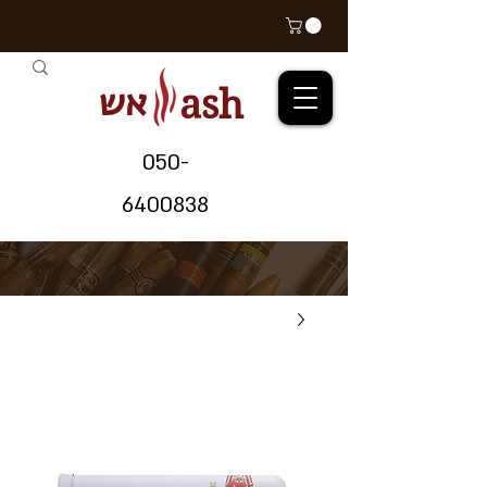
אש
ash
05
0-
64
00838