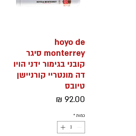
hoyo de
monterrey סיגר
קובני בגימור ידני הויו
דה מונטריי קורניישן
טיובס
מחיר
כמות
*