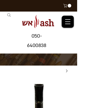
אש
ash
05
0-
64
00838