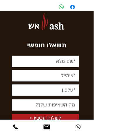
אש
ash
תשאלו חופשי
< לשלוח עכשיו